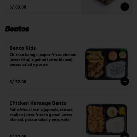
S/ 69.00
Bentos
Bento Kids
Chicken karage, papas fritas, chahan 
(arroz frito) o gohan (arroz blanco), 
potato salad y postre
S/ 32.00
Chicken Karaage Bento
Pollo frito al estilo japonés, tártara, 
chahan (arroz frito) o gohan (arroz 
blanco), potato salad y encurtido
S/ 32.00