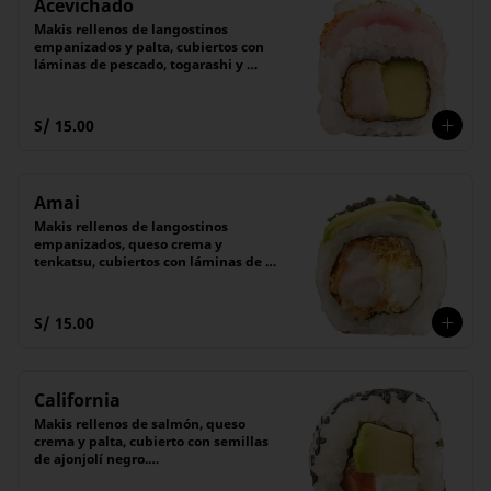
Acevichado
Makis rellenos de langostinos 
empanizados y palta, cubiertos con 
láminas de pescado, togarashi y 
cebollita china.

Acompañado con salsa acevichada 
de la casa. 

S/ 15.00
(6 piezas)
Amai
Makis rellenos de langostinos 
empanizados, queso crema y 
tenkatsu, cubiertos con láminas de 
palta y semillas de ajonjolí negro.

Acompañado de salsa Tare (dulce).

(6 unidades).
S/ 15.00
California
Makis rellenos de salmón, queso 
crema y palta, cubierto con semillas 
de ajonjolí negro.

Acompañado de nuestra receta 