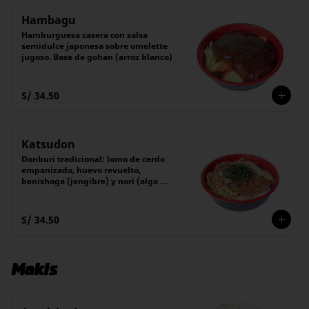
Hambagu
Hamburguesa casera con salsa 
semidulce japonesa sobre omelette 
jugoso. Base de gohan (arroz blanco)
S/ 34.50
Katsudon
Donburi tradicional: lomo de cerdo 
empanizado, huevo revuelto, 
benishoga (jengibre) y nori (alga 
japonesa), servidos sobre una cama 
de arroz blanco montado con un 
guiso de cebolla salteada.
S/ 34.50
Makis