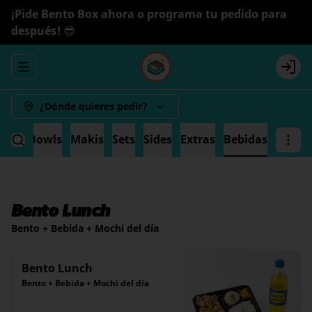
¡Pide Bento Box ahora o programa tu pedido para
después! 😎
Abrir menu de navegación
Logi
¿Dónde quieres pedir?
ande
Bowls
Makis
Sets
Sides
Extras
Bebidas
Bento Lunch
Bento + Bebida + Mochi del día
Bento Lunch
Bento + Bebida + Mochi del día