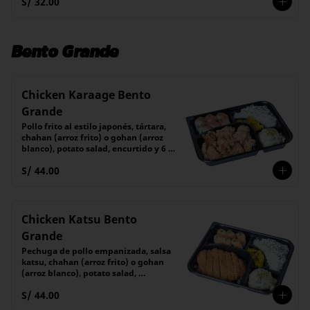
S/ 32.00
Bento Grande
Chicken Karaage Bento
Grande
Pollo frito al estilo japonés, tártara, 
chahan (arroz frito) o gohan (arroz 
blanco), potato salad, encurtido y 6 
piezas de maki
S/ 44.00
Chicken Katsu Bento
Grande
Pechuga de pollo empanizada, salsa 
katsu, chahan (arroz frito) o gohan 
(arroz blanco), potato salad, 
encurtido y 6 piezas de maki
S/ 44.00