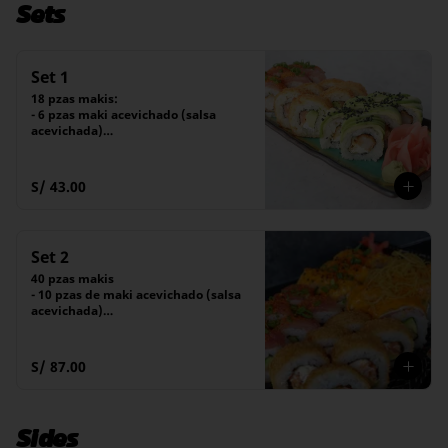
Sets
Set 1
18 pzas makis:

- 6 pzas maki acevichado (salsa 
acevichada)

- 6 pzas maki furai (salsa tare)

- 6 pzas maki amai (salsa tare)
S/ 43.00
Set 2
40 pzas makis

- 10 pzas de maki acevichado (salsa 
acevichada)

- 10 pzas de maki furai (salsa tare)

- 10 pzas de maki amai (salsa tare)

- 10 pzas de maki dragón
S/ 87.00
Sides