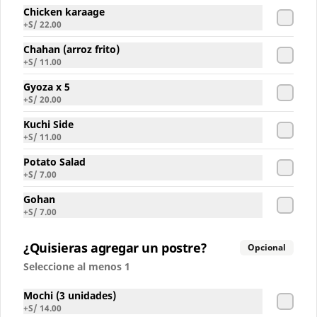
Chicken karaage
S/ 6.00
+
S/ 22.00
Chahan (arroz frito)
+
S/ 11.00
Inca Kola Sin Azucar
Gyoza x 5
+
S/ 20.00
Kuchi Side
+
S/ 11.00
S/ 6.00
Potato Salad
+
S/ 7.00
Gohan
+
S/ 7.00
¿Quisieras agregar un postre?
Opcional
Seleccione al menos 1
Mochi (3 unidades)
+
S/ 14.00