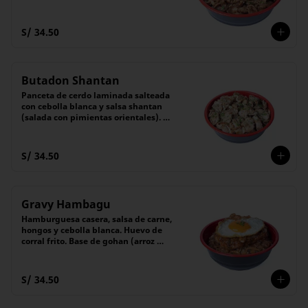
cebollita china, servido sobre gohan 
(arroz blanco).
S/ 34.50
Butadon Shantan
Panceta de cerdo laminada salteada 
con cebolla blanca y salsa shantan 
(salada con pimientas orientales). 
Base de gohan (arroz blanco)
S/ 34.50
Gravy Hambagu
Hamburguesa casera, salsa de carne, 
hongos y cebolla blanca. Huevo de 
corral frito. Base de gohan (arroz 
blanco)
S/ 34.50