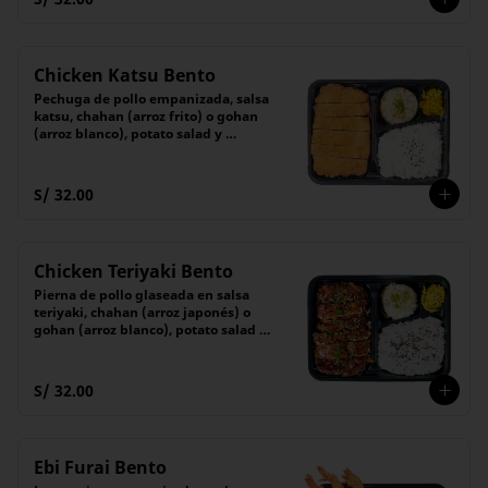
Chicken Katsu Bento
Pechuga de pollo empanizada, salsa 
katsu, chahan (arroz frito) o gohan 
(arroz blanco), potato salad y 
encurtido
S/ 32.00
Chicken Teriyaki Bento
Pierna de pollo glaseada en salsa 
teriyaki, chahan (arroz japonés) o 
gohan (arroz blanco), potato salad y 
encurtido del día
S/ 32.00
Ebi Furai Bento