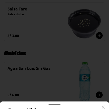
Salsa Tare
Salsa dulce
S/ 3.00
Bebidas
Agua San Luis Sin Gas
S/ 6.00