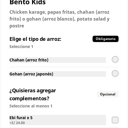
Bento Kids
Coca-Cola Sabor Original
Chicken karage, papas fritas, chahan (arroz
frito) o gohan (arroz blanco), potato salad y
postre
S/ 6.00
Elige el tipo de arroz:
Obligatorio
Seleccione 1
Coca-Cola Sin Azúcar
Chahan (arroz frito)
Gohan (arroz japonés)
S/ 6.00
¿Quisieras agregar
Opcional
complementos?
Seleccione al menos 1
Inca Kola Regular
Ebi furai x 5
+
S/ 24.00