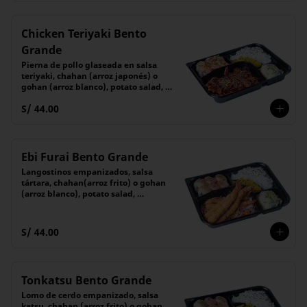
Chicken Teriyaki Bento
Grande
Pierna de pollo glaseada en salsa 
teriyaki, chahan (arroz japonés) o 
gohan (arroz blanco), potato salad, 
encurtido y 6 piezas de maki
S/ 44.00
Ebi Furai Bento Grande
Langostinos empanizados, salsa 
tártara, chahan(arroz frito) o gohan 
(arroz blanco), potato salad, 
encurtido y 6 piezas de maki
S/ 44.00
Tonkatsu Bento Grande
Lomo de cerdo empanizado, salsa 
katsu, chahan (arroz frito) o gohan 