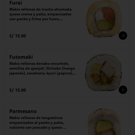
Furai
Makis rellenos de trucha ahumada, 
queso crema y palta, empanizados 
con panko y fritos por fuera.

Acompañado de salsa Tare (dulce)

(6 unidades).
S/ 15.00
Futomaki
Makis rellenos denabo encurtido, 
semillas de ajonjolí, Shiitake (hongo 
japonés), zanahoria, kyuri (pepino), 
denbu, Tamagoyaki (tortilla 
japonesa), cubierto con alga nori.

El maki tradicional japonés.

S/ 15.00
(6 unidades).
Parmesano
Makis rellenos de langostinos 
empanizados al panko y palta, 
cubierto con pescado y queso 
parmesano flameado. 
