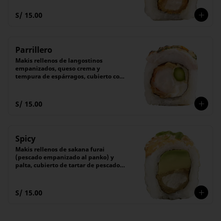
(6 unidades).
S/ 15.00
Parrillero
Makis rellenos de langostinos 
empanizados, queso crema y 
tempura de espárragos, cubierto con 
láminas de pescado flameado con 
nuestro chimichurri especial.

Acompañado de nuestra receta 
S/ 15.00
secreta de shoyu. 

(6 unidades).
Spicy
Makis rellenos de sakana furai 
(pescado empanizado al panko) y 
palta, cubierto de tartar de pescado 
con salsa picante flameada.

Acompañado de salsa Tare (dulce)

(6 unidades).
S/ 15.00