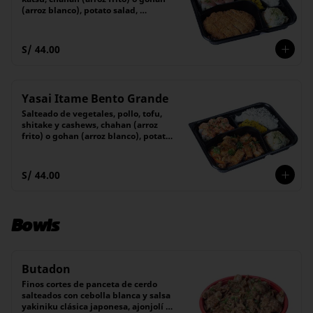
(arroz blanco), potato salad, 
encurtido y 6 piezas de maki
S/ 44.00
Yasai Itame Bento Grande
Salteado de vegetales, pollo, tofu, 
shitake y cashews, chahan (arroz 
frito) o gohan (arroz blanco), potato 
salad, encurtido y 6 piezas de maki
S/ 44.00
Bowls
Butadon
Finos cortes de panceta de cerdo 
salteados con cebolla blanca y salsa 
yakiniku clásica japonesa, ajonjolí y 