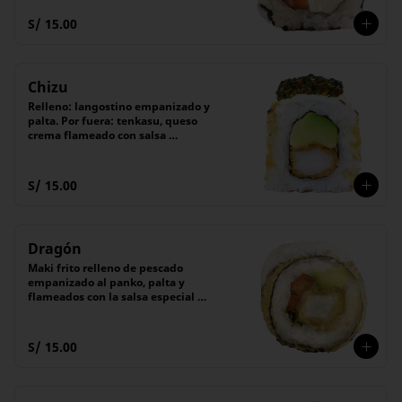
secreta de shoyu.

(6 unidades).
S/ 15.00
Chizu
Relleno: langostino empanizado y 
palta. Por fuera: tenkasu, queso 
crema flameado con salsa 
chimichurri. Con salsa tare. 6 pzas
S/ 15.00
Dragón
Maki frito relleno de pescado 
empanizado al panko, palta y 
flameados con la salsa especial 
"Michu" de queso crema.

Acompañado de salsa Tare (dulce). 

(6 unidades).
S/ 15.00