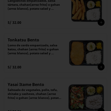
Langostinos empanizados, salsa 
tártara, chahan(arroz frito) o gohan 
(arroz blanco), potato salad y 
encurtido
S/ 32.00
Tonkatsu Bento
Lomo de cerdo empanizado, salsa 
katsu, chahan (arroz frito) o gohan 
(arroz blanco), potato salad y 
encurtido
S/ 32.00
Yasai Itame Bento
Salteado de vegetales, pollo, tofu, 
shitake y cashews, chahan (arroz 
frito) o gohan (arroz blanco), potato 
salad y encurtido del día