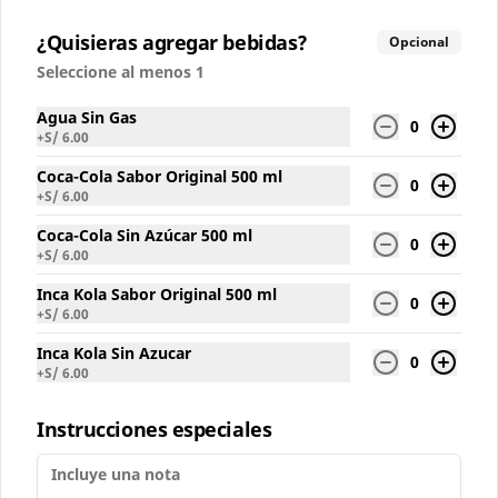
Conócenos
¿Quisieras agregar bebidas?
Opcional
Seleccione al menos 1
Local
Términos y condiciones
Agua Sin Gas
0
+
S/ 6.00
Política de privacidad
Coca-Cola Sabor Original 500 ml
0
Redes sociales
+
S/ 6.00
Coca-Cola Sin Azúcar 500 ml
Instagram
0
+
S/ 6.00
Facebook
Inca Kola Sabor Original 500 ml
0
+
S/ 6.00
Mi cuenta
Inca Kola Sin Azucar
0
+
S/ 6.00
Pedir
Iniciar sesión
Política de Cookies
Instrucciones especiales
Haga clic en Aceptar para permitir que Justo use
cookies a fin de personalizar este sitio, publicar