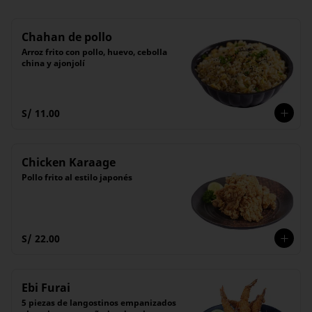
Chahan de pollo
Arroz frito con pollo, huevo, cebolla 
china y ajonjolí
S/ 11.00
Chicken Karaage
Pollo frito al estilo japonés
S/ 22.00
Ebi Furai
5 piezas de langostinos empanizados 