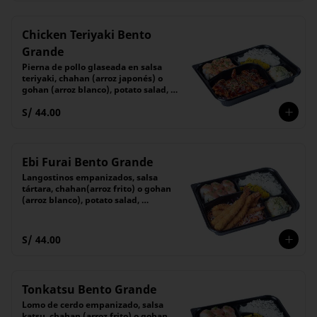
Chicken Teriyaki Bento
Grande
Pierna de pollo glaseada en salsa 
teriyaki, chahan (arroz japonés) o 
gohan (arroz blanco), potato salad, 
encurtido y 6 piezas de maki
S/ 44.00
Ebi Furai Bento Grande
Langostinos empanizados, salsa 
tártara, chahan(arroz frito) o gohan 
(arroz blanco), potato salad, 
encurtido y 6 piezas de maki
S/ 44.00
Tonkatsu Bento Grande
Lomo de cerdo empanizado, salsa 
katsu, chahan (arroz frito) o gohan 