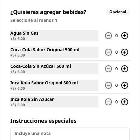
Conócenos
¿Quisieras agregar bebidas?
Opcional
Seleccione al menos 1
Local
Términos y condiciones
Agua Sin Gas
0
+
S/ 6.00
Política de privacidad
Coca-Cola Sabor Original 500 ml
0
Redes sociales
+
S/ 6.00
Coca-Cola Sin Azúcar 500 ml
Instagram
0
+
S/ 6.00
Facebook
Inca Kola Sabor Original 500 ml
0
+
S/ 6.00
Mi cuenta
Inca Kola Sin Azucar
0
+
S/ 6.00
Pedir
Iniciar sesión
Política de Cookies
Instrucciones especiales
Haga clic en Aceptar para permitir que Justo use
cookies a fin de personalizar este sitio, publicar