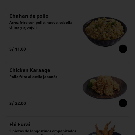
Chahan de pollo
Arroz frito con pollo, huevo, cebolla 
china y ajonjolí
S/ 11.00
Chicken Karaage
Pollo frito al estilo japonés
S/ 22.00
Ebi Furai
5 piezas de langostinos empanizados 