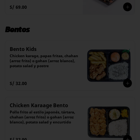
S/ 69.00
Bentos
Bento Kids
Chicken karage, papas fritas, chahan 
(arroz frito) o gohan (arroz blanco), 
potato salad y postre
S/ 32.00
Chicken Karaage Bento
Pollo frito al estilo japonés, tártara, 
chahan (arroz frito) o gohan (arroz 
blanco), potato salad y encurtido
S/ 32.00