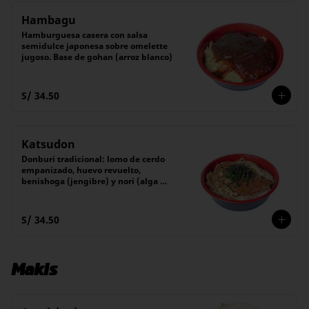
Hambagu
Hamburguesa casera con salsa 
semidulce japonesa sobre omelette 
jugoso. Base de gohan (arroz blanco)
S/ 34.50
Katsudon
Donburi tradicional: lomo de cerdo 
empanizado, huevo revuelto, 
benishoga (jengibre) y nori (alga 
japonesa), servidos sobre una cama 
de arroz blanco montado con un 
guiso de cebolla salteada.
S/ 34.50
Makis