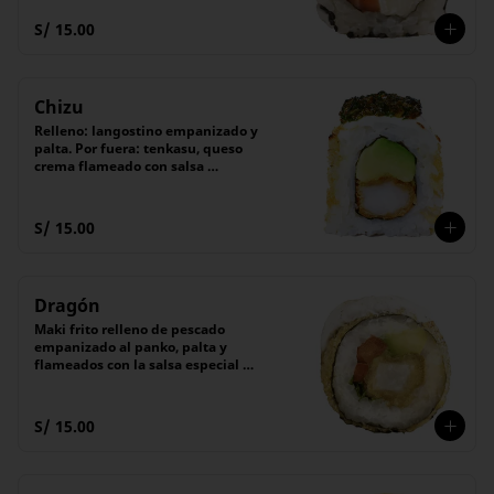
secreta de shoyu.

(6 unidades).
S/ 15.00
Chizu
Relleno: langostino empanizado y 
palta. Por fuera: tenkasu, queso 
crema flameado con salsa 
chimichurri. Con salsa tare. 6 pzas
S/ 15.00
Dragón
Maki frito relleno de pescado 
empanizado al panko, palta y 
flameados con la salsa especial 
"Michu" de queso crema.

Acompañado de salsa Tare (dulce). 

(6 unidades).
S/ 15.00