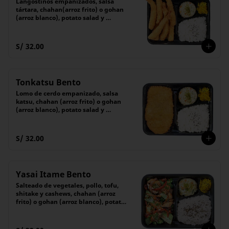
Langostinos empanizados, salsa 
tártara, chahan(arroz frito) o gohan 
(arroz blanco), potato salad y 
encurtido
S/ 32.00
Tonkatsu Bento
Lomo de cerdo empanizado, salsa 
katsu, chahan (arroz frito) o gohan 
(arroz blanco), potato salad y 
encurtido
S/ 32.00
Yasai Itame Bento
Salteado de vegetales, pollo, tofu, 
shitake y cashews, chahan (arroz 
frito) o gohan (arroz blanco), potato 
salad y encurtido del día