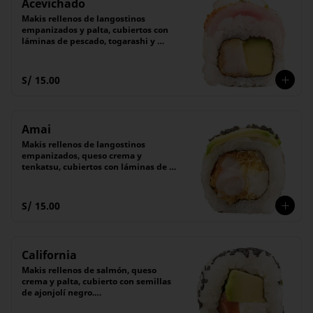
Acevichado
Makis rellenos de langostinos 
empanizados y palta, cubiertos con 
láminas de pescado, togarashi y 
cebollita china.

Acompañado con salsa acevichada 
de la casa. 

S/ 15.00
(6 piezas)
Amai
Makis rellenos de langostinos 
empanizados, queso crema y 
tenkatsu, cubiertos con láminas de 
palta y semillas de ajonjolí negro.

Acompañado de salsa Tare (dulce).

(6 unidades).
S/ 15.00
California
Makis rellenos de salmón, queso 
crema y palta, cubierto con semillas 
de ajonjolí negro.

Acompañado de nuestra receta 