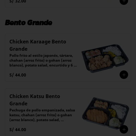
S/ 32.00
Bento Grande
Chicken Karaage Bento
Grande
Pollo frito al estilo japonés, tártara, 
chahan (arroz frito) o gohan (arroz 
blanco), potato salad, encurtido y 6 
piezas de maki
S/ 44.00
Chicken Katsu Bento
Grande
Pechuga de pollo empanizada, salsa 
katsu, chahan (arroz frito) o gohan 
(arroz blanco), potato salad, 
encurtido y 6 piezas de maki
S/ 44.00