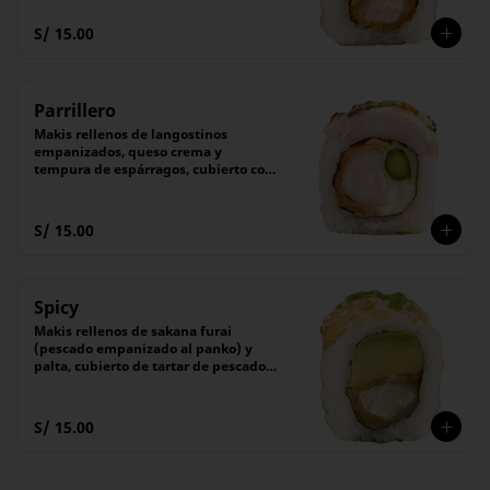
(6 unidades).
S/ 15.00
Parrillero
Makis rellenos de langostinos 
empanizados, queso crema y 
tempura de espárragos, cubierto con 
láminas de pescado flameado con 
nuestro chimichurri especial.

Acompañado de nuestra receta 
S/ 15.00
secreta de shoyu. 

(6 unidades).
Spicy
Makis rellenos de sakana furai 
(pescado empanizado al panko) y 
palta, cubierto de tartar de pescado 
con salsa picante flameada.

Acompañado de salsa Tare (dulce)

(6 unidades).
S/ 15.00