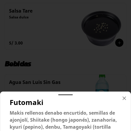
Salsa Tare
Salsa dulce
S/ 3.00
Bebidas
Agua San Luis Sin Gas
Futomaki
Makis rellenos denabo encurtido, semillas de
S/ 6.00
ajonjolí, Shiitake (hongo japonés), zanahoria,
kyuri (pepino), denbu, Tamagoyaki (tortilla