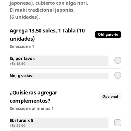
japonesa), cubierto con alga nori.
Coca-Cola Sabor Original
El maki tradicional japonés.
(6 unidades).
Agrega 13.50 soles, 1 Tabla (10
Obligatorio
S/ 6.00
unidades)
Seleccione 1
Coca-Cola Sin Azúcar
Sí, por favor.
+
S/ 13.50
No, gracias.
S/ 6.00
¿Quisieras agregar
Opcional
complementos?
Seleccione al menos 1
Inca Kola Regular
Ebi furai x 5
+
S/ 24.00