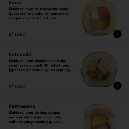
Furai
Makis rellenos de trucha ahumada, 
queso crema y palta, empanizados 
con panko y fritos por fuera.

Acompañado de salsa Tare (dulce)

(6 unidades).
S/ 15.00
Futomaki
Makis rellenos denabo encurtido, 
semillas de ajonjolí, Shiitake (hongo 
japonés), zanahoria, kyuri (pepino), 
denbu, Tamagoyaki (tortilla 
japonesa), cubierto con alga nori.

El maki tradicional japonés.

S/ 15.00
(6 unidades).
Parmesano
Makis rellenos de langostinos 
empanizados al panko y palta, 
cubierto con pescado y queso 
parmesano flameado. 
