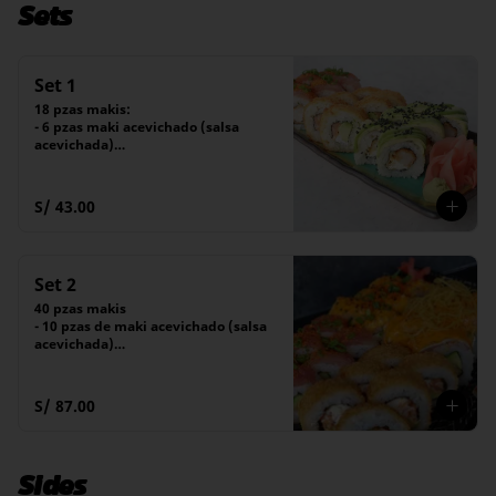
Sets
Set 1
18 pzas makis:

- 6 pzas maki acevichado (salsa 
acevichada)

- 6 pzas maki furai (salsa tare)

- 6 pzas maki amai (salsa tare)
S/ 43.00
Set 2
40 pzas makis

- 10 pzas de maki acevichado (salsa 
acevichada)

- 10 pzas de maki furai (salsa tare)

- 10 pzas de maki amai (salsa tare)

- 10 pzas de maki dragón
S/ 87.00
Sides