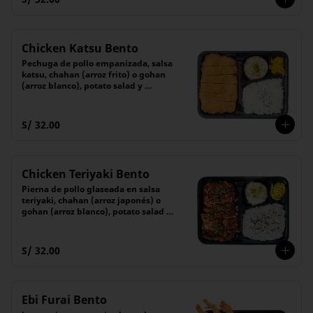
Chicken Katsu Bento
Pechuga de pollo empanizada, salsa 
katsu, chahan (arroz frito) o gohan 
(arroz blanco), potato salad y 
encurtido
S/ 32.00
Chicken Teriyaki Bento
Pierna de pollo glaseada en salsa 
teriyaki, chahan (arroz japonés) o 
gohan (arroz blanco), potato salad y 
encurtido del día
S/ 32.00
Ebi Furai Bento