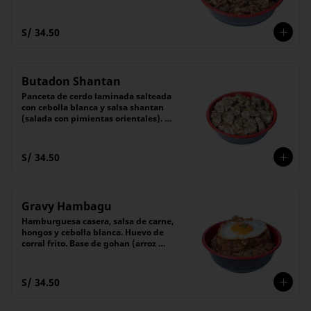
cebollita china, servido sobre gohan 
(arroz blanco).
S/ 34.50
Butadon Shantan
Panceta de cerdo laminada salteada 
con cebolla blanca y salsa shantan 
(salada con pimientas orientales). 
Base de gohan (arroz blanco)
S/ 34.50
Gravy Hambagu
Hamburguesa casera, salsa de carne, 
hongos y cebolla blanca. Huevo de 
corral frito. Base de gohan (arroz 
blanco)
S/ 34.50