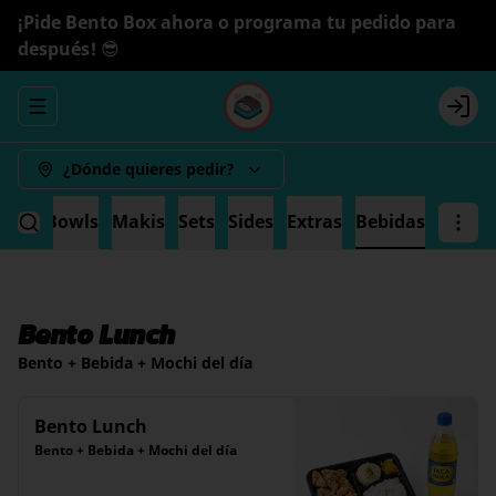
¡Pide Bento Box ahora o programa tu pedido para
después! 😎
Abrir menu de navegación
Logi
¿Dónde quieres pedir?
ande
Bowls
Makis
Sets
Sides
Extras
Bebidas
Bento Lunch
Bento + Bebida + Mochi del día
Bento Lunch
Bento + Bebida + Mochi del día