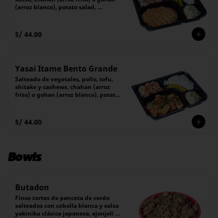
(arroz blanco), potato salad, 
encurtido y 6 piezas de maki
S/ 44.00
Yasai Itame Bento Grande
Salteado de vegetales, pollo, tofu, 
shitake y cashews, chahan (arroz 
frito) o gohan (arroz blanco), potato 
salad, encurtido y 6 piezas de maki
S/ 44.00
Bowls
Butadon
Finos cortes de panceta de cerdo 
salteados con cebolla blanca y salsa 
yakiniku clásica japonesa, ajonjolí y 