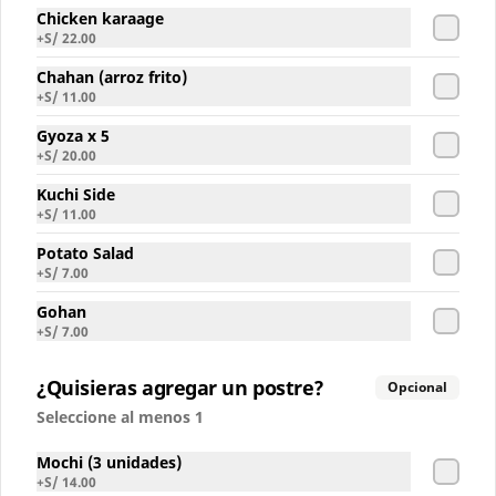
Chicken karaage
S/ 6.00
+
S/ 22.00
Chahan (arroz frito)
+
S/ 11.00
Inca Kola Sin Azucar
Gyoza x 5
+
S/ 20.00
Kuchi Side
+
S/ 11.00
S/ 6.00
Potato Salad
+
S/ 7.00
Gohan
+
S/ 7.00
¿Quisieras agregar un postre?
Opcional
Seleccione al menos 1
Mochi (3 unidades)
+
S/ 14.00