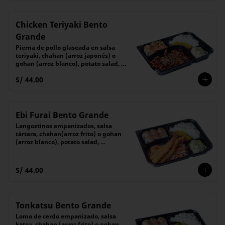
Chicken Teriyaki Bento
Grande
Pierna de pollo glaseada en salsa 
teriyaki, chahan (arroz japonés) o 
gohan (arroz blanco), potato salad, 
encurtido y 6 piezas de maki
S/ 44.00
Ebi Furai Bento Grande
Langostinos empanizados, salsa 
tártara, chahan(arroz frito) o gohan 
(arroz blanco), potato salad, 
encurtido y 6 piezas de maki
S/ 44.00
Tonkatsu Bento Grande
Lomo de cerdo empanizado, salsa 
katsu, chahan (arroz frito) o gohan 