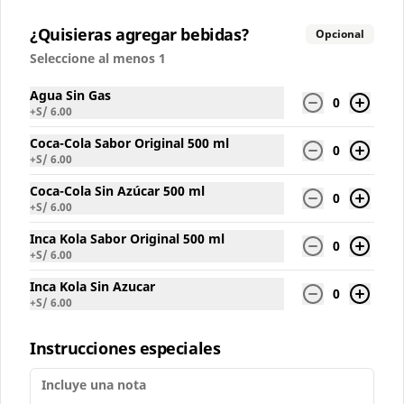
Conócenos
¿Quisieras agregar bebidas?
Opcional
Seleccione al menos 1
Local
Términos y condiciones
Agua Sin Gas
0
+
S/ 6.00
Política de privacidad
Coca-Cola Sabor Original 500 ml
0
Redes sociales
+
S/ 6.00
Coca-Cola Sin Azúcar 500 ml
Instagram
0
+
S/ 6.00
Facebook
Inca Kola Sabor Original 500 ml
0
+
S/ 6.00
Mi cuenta
Inca Kola Sin Azucar
0
+
S/ 6.00
Pedir
Iniciar sesión
Política de Cookies
Instrucciones especiales
Haga clic en Aceptar para permitir que Justo use
cookies a fin de personalizar este sitio, publicar