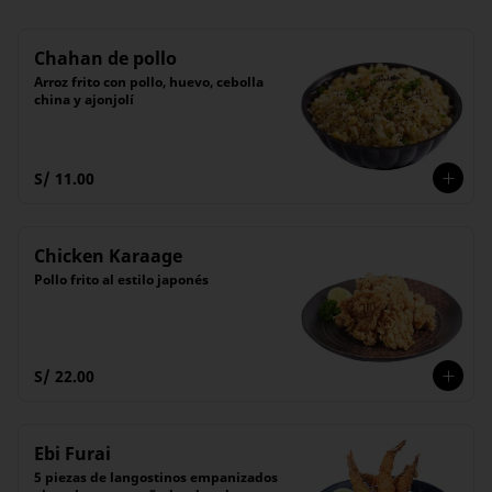
Chahan de pollo
Arroz frito con pollo, huevo, cebolla 
china y ajonjolí
S/ 11.00
Chicken Karaage
Pollo frito al estilo japonés
S/ 22.00
Ebi Furai
5 piezas de langostinos empanizados 