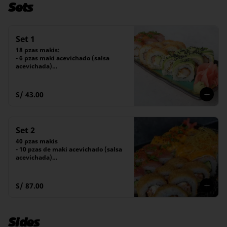
Sets
Set 1
18 pzas makis:

- 6 pzas maki acevichado (salsa 
acevichada)

- 6 pzas maki furai (salsa tare)

- 6 pzas maki amai (salsa tare)
S/ 43.00
Set 2
40 pzas makis

- 10 pzas de maki acevichado (salsa 
acevichada)

- 10 pzas de maki furai (salsa tare)

- 10 pzas de maki amai (salsa tare)

- 10 pzas de maki dragón
S/ 87.00
Sides