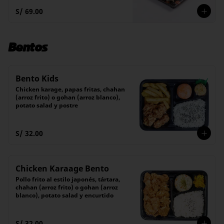
S/ 69.00
Bentos
Bento Kids
Chicken karage, papas fritas, chahan 
(arroz frito) o gohan (arroz blanco), 
potato salad y postre
S/ 32.00
Chicken Karaage Bento
Pollo frito al estilo japonés, tártara, 
chahan (arroz frito) o gohan (arroz 
blanco), potato salad y encurtido
S/ 32.00