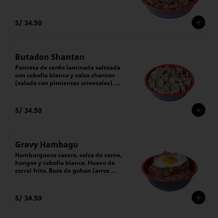
cebollita china, servido sobre gohan 
(arroz blanco).
S/ 34.50
Butadon Shantan
Panceta de cerdo laminada salteada 
con cebolla blanca y salsa shantan 
(salada con pimientas orientales). 
Base de gohan (arroz blanco)
S/ 34.50
Gravy Hambagu
Hamburguesa casera, salsa de carne, 
hongos y cebolla blanca. Huevo de 
corral frito. Base de gohan (arroz 
blanco)
S/ 34.50