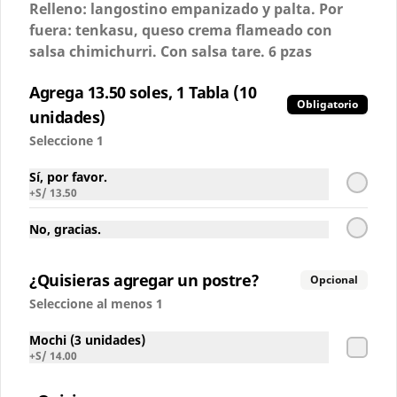
Relleno: langostino empanizado y palta. Por
Coca-Cola Sabor Original
fuera: tenkasu, queso crema flameado con
salsa chimichurri. Con salsa tare. 6 pzas
Agrega 13.50 soles, 1 Tabla (10
Obligatorio
S/ 6.00
unidades)
Seleccione 1
Coca-Cola Sin Azúcar
Sí, por favor.
+
S/ 13.50
No, gracias.
S/ 6.00
¿Quisieras agregar un postre?
Opcional
Seleccione al menos 1
Inca Kola Regular
Mochi (3 unidades)
+
S/ 14.00