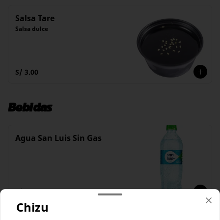
Salsa Tare
Salsa dulce
S/ 3.00
Bebidas
Agua San Luis Sin Gas
S/ 6.00
Chizu