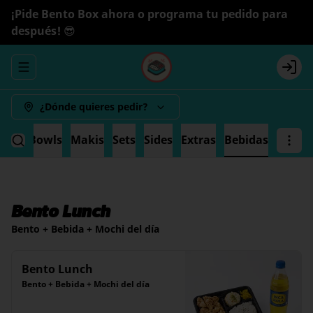
¡Pide Bento Box ahora o programa tu pedido para
después! 😎
Abrir menu de navegación
Logi
¿Dónde quieres pedir?
ande
Bowls
Makis
Sets
Sides
Extras
Bebidas
Bento Lunch
Bento + Bebida + Mochi del día
Bento Lunch
Bento + Bebida + Mochi del día