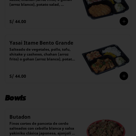
(arroz blanco), potato salad, 
encurtido y 6 piezas de maki
S/ 44.00
Yasai Itame Bento Grande
Salteado de vegetales, pollo, tofu, 
shitake y cashews, chahan (arroz 
frito) o gohan (arroz blanco), potato 
salad, encurtido y 6 piezas de maki
S/ 44.00
Bowls
Butadon
Finos cortes de panceta de cerdo 
salteados con cebolla blanca y salsa 
yakiniku clásica japonesa, ajonjolí y 