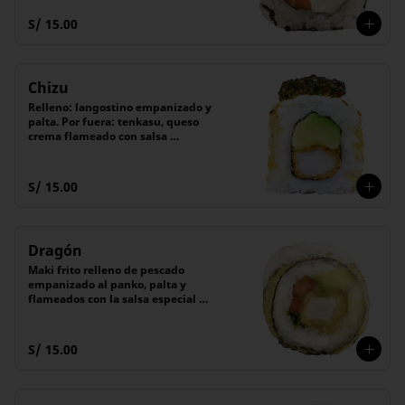
secreta de shoyu.

(6 unidades).
S/ 15.00
Chizu
Relleno: langostino empanizado y 
palta. Por fuera: tenkasu, queso 
crema flameado con salsa 
chimichurri. Con salsa tare. 6 pzas
S/ 15.00
Dragón
Maki frito relleno de pescado 
empanizado al panko, palta y 
flameados con la salsa especial 
"Michu" de queso crema.

Acompañado de salsa Tare (dulce). 

(6 unidades).
S/ 15.00