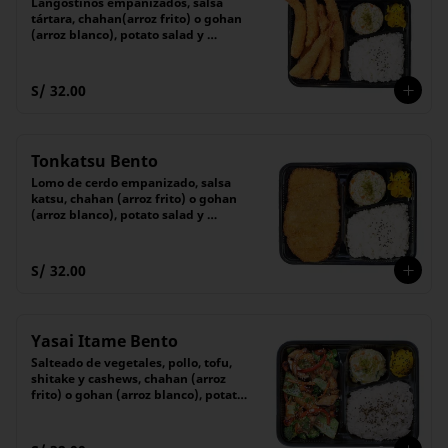
Langostinos empanizados, salsa 
tártara, chahan(arroz frito) o gohan 
(arroz blanco), potato salad y 
encurtido
S/ 32.00
Tonkatsu Bento
Lomo de cerdo empanizado, salsa 
katsu, chahan (arroz frito) o gohan 
(arroz blanco), potato salad y 
encurtido
S/ 32.00
Yasai Itame Bento
Salteado de vegetales, pollo, tofu, 
shitake y cashews, chahan (arroz 
frito) o gohan (arroz blanco), potato 
salad y encurtido del día