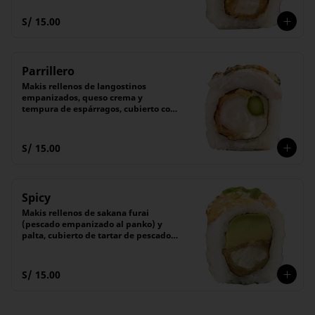
(6 unidades).
S/ 15.00
Parrillero
Makis rellenos de langostinos 
empanizados, queso crema y 
tempura de espárragos, cubierto con 
láminas de pescado flameado con 
nuestro chimichurri especial.

Acompañado de nuestra receta 
S/ 15.00
secreta de shoyu. 

(6 unidades).
Spicy
Makis rellenos de sakana furai 
(pescado empanizado al panko) y 
palta, cubierto de tartar de pescado 
con salsa picante flameada.

Acompañado de salsa Tare (dulce)

(6 unidades).
S/ 15.00