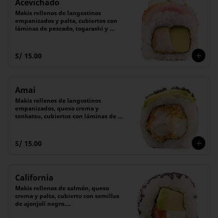
Acevichado
Makis rellenos de langostinos 
empanizados y palta, cubiertos con 
láminas de pescado, togarashi y 
cebollita china.

Acompañado con salsa acevichada 
de la casa. 

S/ 15.00
(6 piezas)
Amai
Makis rellenos de langostinos 
empanizados, queso crema y 
tenkatsu, cubiertos con láminas de 
palta y semillas de ajonjolí negro.

Acompañado de salsa Tare (dulce).

(6 unidades).
S/ 15.00
California
Makis rellenos de salmón, queso 
crema y palta, cubierto con semillas 
de ajonjolí negro.

Acompañado de nuestra receta 