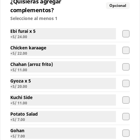
¿Quisieras agregar
Opcional
complementos?
S/ 6.00
Seleccione al menos 1
Ebi furai x 5
Inca Kola Sin Azucar
+
S/ 24.00
Chicken karaage
+
S/ 22.00
Chahan (arroz frito)
S/ 6.00
+
S/ 11.00
Gyoza x 5
+
S/ 20.00
Kuchi Side
+
S/ 11.00
Potato Salad
+
S/ 7.00
Gohan
+
S/ 7.00