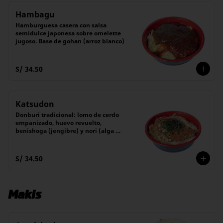
Hambagu
Hamburguesa casera con salsa 
semidulce japonesa sobre omelette 
jugoso. Base de gohan (arroz blanco)
S/ 34.50
Katsudon
Donburi tradicional: lomo de cerdo 
empanizado, huevo revuelto, 
benishoga (jengibre) y nori (alga 
japonesa), servidos sobre una cama 
de arroz blanco montado con un 
guiso de cebolla salteada.
S/ 34.50
Makis