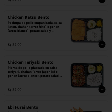
Chicken Katsu Bento
Pechuga de pollo empanizada, salsa 
katsu, chahan (arroz frito) o gohan 
(arroz blanco), potato salad y 
encurtido
S/ 32.00
Chicken Teriyaki Bento
Pierna de pollo glaseada en salsa 
teriyaki, chahan (arroz japonés) o 
gohan (arroz blanco), potato salad y 
encurtido del día
S/ 32.00
Ebi Furai Bento