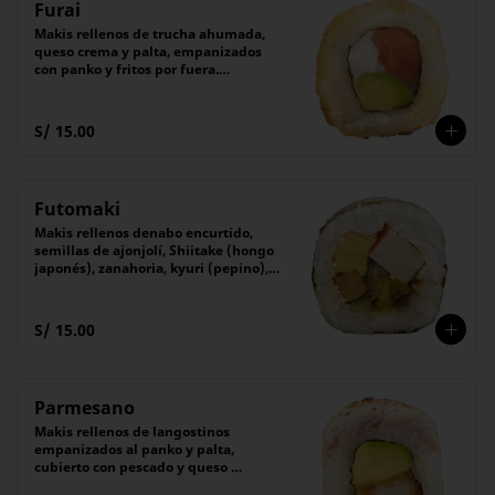
Furai
Makis rellenos de trucha ahumada, 
queso crema y palta, empanizados 
con panko y fritos por fuera.

Acompañado de salsa Tare (dulce)

(6 unidades).
S/ 15.00
Futomaki
Makis rellenos denabo encurtido, 
semillas de ajonjolí, Shiitake (hongo 
japonés), zanahoria, kyuri (pepino), 
denbu, Tamagoyaki (tortilla 
japonesa), cubierto con alga nori.

El maki tradicional japonés.

S/ 15.00
(6 unidades).
Parmesano
Makis rellenos de langostinos 
empanizados al panko y palta, 
cubierto con pescado y queso 
parmesano flameado. 
