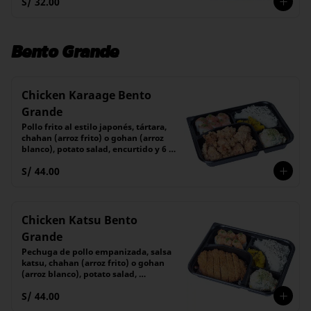
S/ 32.00
Bento Grande
Chicken Karaage Bento
Grande
Pollo frito al estilo japonés, tártara, 
chahan (arroz frito) o gohan (arroz 
blanco), potato salad, encurtido y 6 
piezas de maki
S/ 44.00
Chicken Katsu Bento
Grande
Pechuga de pollo empanizada, salsa 
katsu, chahan (arroz frito) o gohan 
(arroz blanco), potato salad, 
encurtido y 6 piezas de maki
S/ 44.00