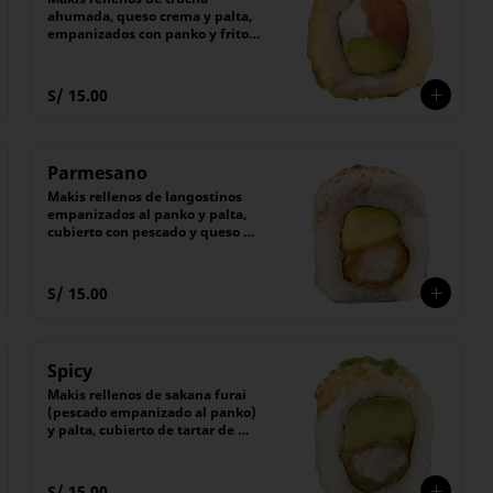
ahumada, queso crema y palta, 
empanizados con panko y fritos 
por fuera.

Acompañado de salsa Tare 
(dulce)

S/ 15.00
(6 unidades).
Parmesano
Makis rellenos de langostinos 
empanizados al panko y palta, 
cubierto con pescado y queso 
parmesano flameado. 

(6 unidades).
S/ 15.00
Spicy
Makis rellenos de sakana furai 
(pescado empanizado al panko) 
y palta, cubierto de tartar de 
pescado con salsa picante 
flameada.

Acompañado de salsa Tare 
S/ 15.00