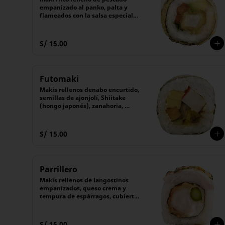
empanizado al panko, palta y 
flameados con la salsa especial 
"Michu" de queso crema.

Acompañado de salsa Tare 
(dulce). 

S/ 15.00
(6 unidades).
Futomaki
Makis rellenos denabo encurtido, 
semillas de ajonjolí, Shiitake 
(hongo japonés), zanahoria, 
kyuri (pepino), denbu, 
Tamagoyaki (tortilla japonesa), 
cubierto con alga nori.

S/ 15.00
El maki tradicional japonés.

(6 unidades).
Parrillero
Makis rellenos de langostinos 
empanizados, queso crema y 
tempura de espárragos, cubierto 
con láminas de pescado 
flameado con nuestro 
chimichurri especial.

S/ 15.00