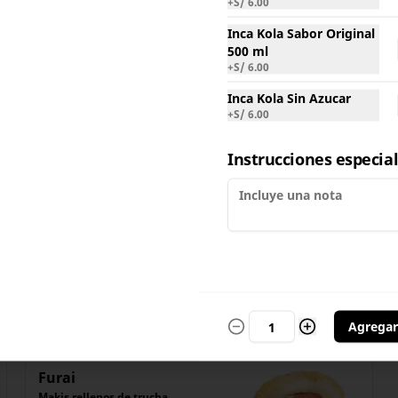
+
S/ 6.00
Inca Kola Sabor Original
500 ml
Amai
+
S/ 6.00
Makis rellenos de langostinos 
empanizados, queso crema y 
Inca Kola Sin Azucar
tenkatsu, cubiertos con láminas 
+
S/ 6.00
de palta y semillas de ajonjolí 
negro.

Acompañado de salsa Tare 
S/ 15.00
Instrucciones especia
(dulce).

(6 unidades).
Chizu
Relleno: langostino empanizado 
y palta. Por fuera: tenkasu, 
queso crema flameado con salsa 
chimichurri. Con salsa tare. 6 
pzas
S/ 15.00
Agregar
Furai
Makis rellenos de trucha 