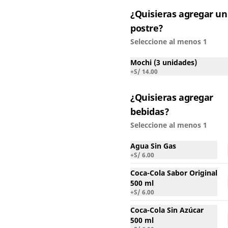
S/ 34.50
¿Quisieras agregar un
postre?
Seleccione al menos 1
Hambagu
Hamburguesa casera con salsa 
Mochi (3 unidades)
semidulce japonesa sobre 
+
S/ 14.00
omelette jugoso. Base de gohan 
(arroz blanco)
¿Quisieras agregar
S/ 34.50
bebidas?
Seleccione al menos 1
Agua Sin Gas
+
S/ 6.00
Coca-Cola Sabor Original
500 ml
+
S/ 6.00
Coca-Cola Sin Azúcar
500 ml