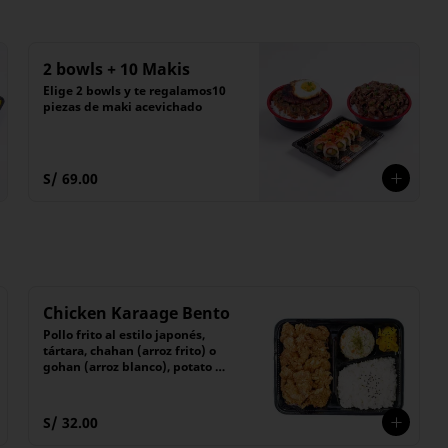
2 bowls + 10 Makis
Elige 2 bowls y te regalamos10 
piezas de maki acevichado
S/ 69.00
Chicken Karaage Bento
Pollo frito al estilo japonés, 
tártara, chahan (arroz frito) o 
gohan (arroz blanco), potato 
salad y encurtido
S/ 32.00