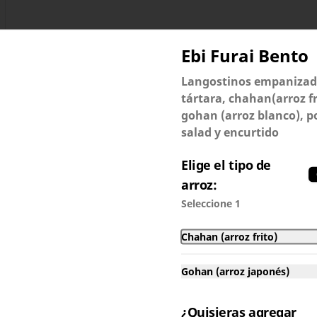
Ebi Furai Bento
Langostinos empanizado
tártara, chahan(arroz fr
gohan (arroz blanco), p
salad y encurtido
Chicken Katsu Bento
Grande
Elige el tipo de
Pechuga de pollo empanizada, 
arroz:
salsa katsu, chahan (arroz frito) o 
gohan (arroz blanco), potato 
Seleccione 1
salad, encurtido y 6 piezas de 
S/ 44.00
maki
Chahan (arroz frito)
Ebi Furai Bento Grande
Gohan (arroz japonés)
Langostinos empanizados, salsa 
tártara, chahan(arroz frito) o 
gohan (arroz blanco), potato 
¿Quisieras agregar