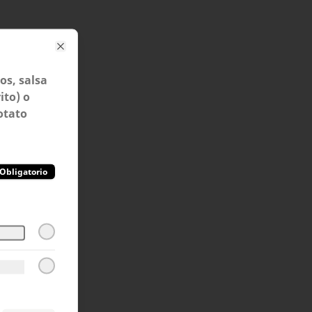
Close
s, salsa
ito) o
otato
Obligatorio