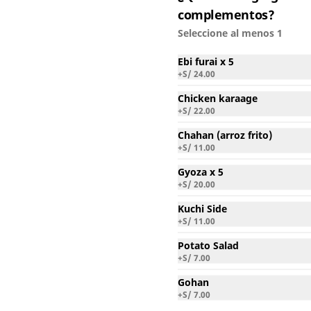
salad, encurtido y 6 piezas de 
complementos?
maki
S/ 44.00
Seleccione al menos 1
Ebi furai x 5
+
S/ 24.00
Yasai Itame Bento
Grande
Chicken karaage
Salteado de vegetales, pollo, 
+
S/ 22.00
tofu, shitake y cashews, chahan 
(arroz frito) o gohan (arroz 
Chahan (arroz frito)
blanco), potato salad, encurtido 
+
S/ 11.00
S/ 44.00
y 6 piezas de maki
Gyoza x 5
+
S/ 20.00
Kuchi Side
+
S/ 11.00
Potato Salad
Butadon Shantan
+
S/ 7.00
Panceta de cerdo laminada 
salteada con cebolla blanca y 
Gohan
salsa shantan (salada con 
+
S/ 7.00
pimientas orientales). Base de 
gohan (arroz blanco)