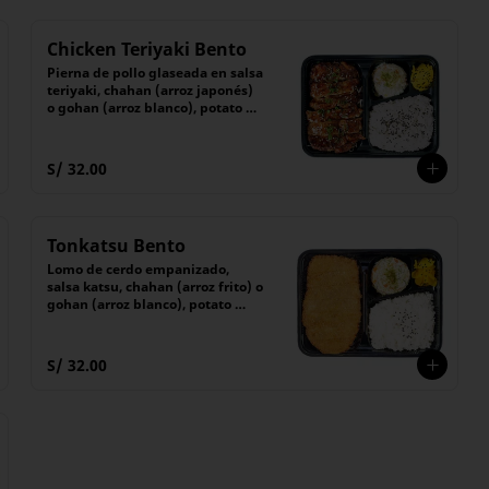
Chicken Teriyaki Bento
Pierna de pollo glaseada en salsa 
teriyaki, chahan (arroz japonés) 
o gohan (arroz blanco), potato 
salad y encurtido del día
S/ 32.00
Tonkatsu Bento
Lomo de cerdo empanizado, 
salsa katsu, chahan (arroz frito) o 
gohan (arroz blanco), potato 
salad y encurtido
S/ 32.00