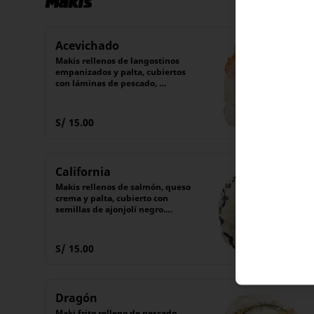
Makis
Acevichado
Makis rellenos de langostinos 
empanizados y palta, cubiertos 
con láminas de pescado, 
togarashi y cebollita china.

Acompañado con salsa 
acevichada de la casa. 

S/ 15.00
(6 piezas)
California
Makis rellenos de salmón, queso 
crema y palta, cubierto con 
semillas de ajonjolí negro.

Acompañado de nuestra receta 
secreta de shoyu.

(6 unidades).
S/ 15.00
Dragón
Maki frito relleno de pescado 