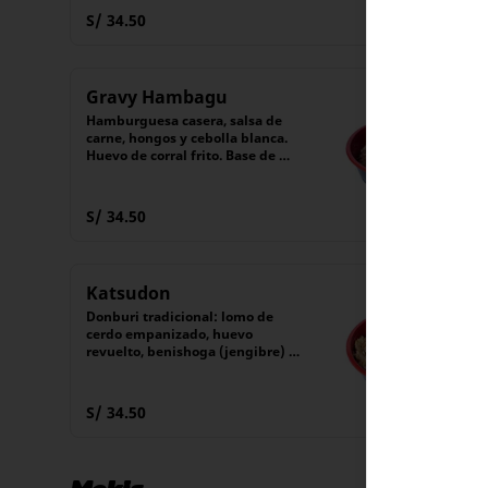
S/ 34.50
Gravy Hambagu
Hamburguesa casera, salsa de 
carne, hongos y cebolla blanca. 
Huevo de corral frito. Base de 
gohan (arroz blanco)
S/ 34.50
Katsudon
Donburi tradicional: lomo de 
cerdo empanizado, huevo 
revuelto, benishoga (jengibre) y 
nori (alga japonesa), servidos 
sobre una cama de arroz blanco 
montado con un guiso de cebolla 
S/ 34.50
salteada.