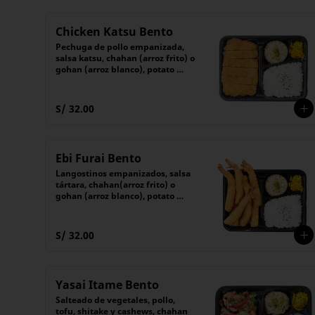
Chicken Katsu Bento
Pechuga de pollo empanizada, 
salsa katsu, chahan (arroz frito) o 
gohan (arroz blanco), potato 
salad y encurtido
S/ 32.00
Ebi Furai Bento
Langostinos empanizados, salsa 
tártara, chahan(arroz frito) o 
gohan (arroz blanco), potato 
salad y encurtido
S/ 32.00
Yasai Itame Bento
Salteado de vegetales, pollo, 
tofu, shitake y cashews, chahan 