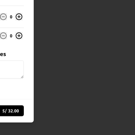
0
0
les
S/ 32.00