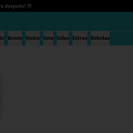
a después! 😎
de
Bowls
Makis
Sets
Sides
Extras
Bebidas