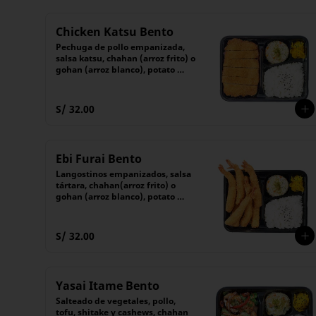
Chicken Katsu Bento
Pechuga de pollo empanizada, 
salsa katsu, chahan (arroz frito) o 
gohan (arroz blanco), potato 
salad y encurtido
S/ 32.00
Ebi Furai Bento
Langostinos empanizados, salsa 
tártara, chahan(arroz frito) o 
gohan (arroz blanco), potato 
salad y encurtido
S/ 32.00
Yasai Itame Bento
Salteado de vegetales, pollo, 
tofu, shitake y cashews, chahan 