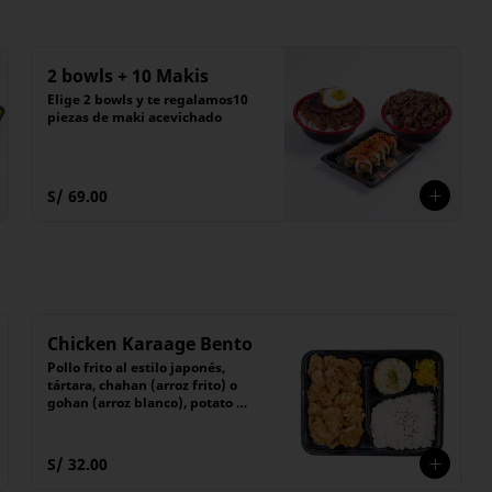
2 bowls + 10 Makis
Elige 2 bowls y te regalamos10 
piezas de maki acevichado
S/ 69.00
Chicken Karaage Bento
Pollo frito al estilo japonés, 
tártara, chahan (arroz frito) o 
gohan (arroz blanco), potato 
salad y encurtido
S/ 32.00