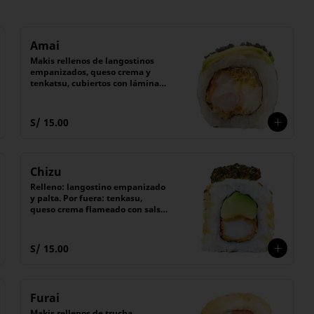
Amai
Makis rellenos de langostinos 
empanizados, queso crema y 
tenkatsu, cubiertos con láminas 
de palta y semillas de ajonjolí 
negro.

Acompañado de salsa Tare 
S/ 15.00
(dulce).

(6 unidades).
Chizu
Relleno: langostino empanizado 
y palta. Por fuera: tenkasu, 
queso crema flameado con salsa 
chimichurri. Con salsa tare. 6 
pzas
S/ 15.00
Furai
Makis rellenos de trucha 