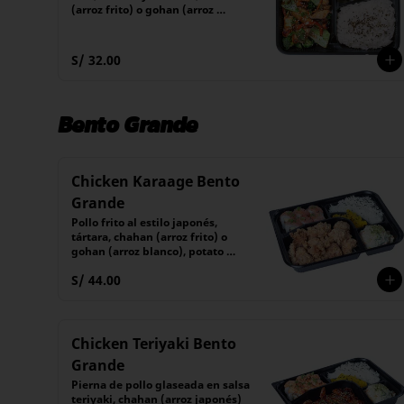
(arroz frito) o gohan (arroz 
blanco), potato salad y encurtido 
del día
S/ 32.00
Bento Grande
Chicken Karaage Bento
Grande
Pollo frito al estilo japonés, 
tártara, chahan (arroz frito) o 
gohan (arroz blanco), potato 
salad, encurtido y 6 piezas de 
S/ 44.00
maki
Chicken Teriyaki Bento
Grande
Pierna de pollo glaseada en salsa 
teriyaki, chahan (arroz japonés) 