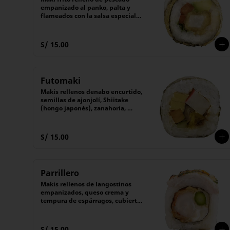
empanizado al panko, palta y 
flameados con la salsa especial 
"Michu" de queso crema.

Acompañado de salsa Tare 
(dulce). 

S/ 15.00
(6 unidades).
Futomaki
Makis rellenos denabo encurtido, 
semillas de ajonjolí, Shiitake 
(hongo japonés), zanahoria, 
kyuri (pepino), denbu, 
Tamagoyaki (tortilla japonesa), 
cubierto con alga nori.

S/ 15.00
El maki tradicional japonés.

(6 unidades).
Parrillero
Makis rellenos de langostinos 
empanizados, queso crema y 
tempura de espárragos, cubierto 
con láminas de pescado 
flameado con nuestro 
chimichurri especial.

S/ 15.00