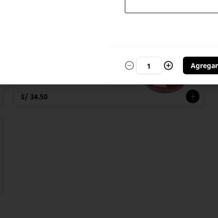
S/ 34.50
Hambagu
Hamburguesa casera con salsa 
semidulce japonesa sobre 
Agregar
omelette jugoso. Base de gohan 
(arroz blanco)
S/ 34.50