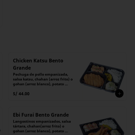
Chicken Katsu Bento
Grande
Pechuga de pollo empanizada, 
salsa katsu, chahan (arroz frito) o 
gohan (arroz blanco), potato 
salad, encurtido y 6 piezas de 
S/ 44.00
maki
Ebi Furai Bento Grande
Langostinos empanizados, salsa 
tártara, chahan(arroz frito) o 
gohan (arroz blanco), potato 