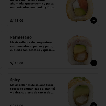
ahumada, queso crema y palta, 
empanizados con panko y fritos 
por fuera.

Acompañado de salsa Tare 
(dulce)

S/ 15.00
(6 unidades).
Parmesano
Makis rellenos de langostinos 
empanizados al panko y palta, 
cubierto con pescado y queso 
parmesano flameado. 

(6 unidades).
S/ 15.00
Spicy
Makis rellenos de sakana furai 
(pescado empanizado al panko) 
y palta, cubierto de tartar de 
pescado con salsa picante 
flameada.

Acompañado de salsa Tare 
S/ 15.00