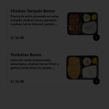
Chicken Teriyaki Bento
Pierna de pollo glaseada en salsa 
teriyaki, chahan (arroz japonés) 
o gohan (arroz blanco), potato 
salad y encurtido del día
S/ 32.00
Tonkatsu Bento
Lomo de cerdo empanizado, 
salsa katsu, chahan (arroz frito) o 
gohan (arroz blanco), potato 
salad y encurtido
S/ 32.00