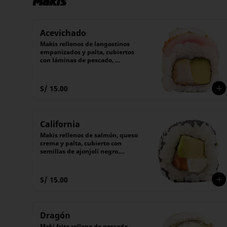
Makis
Acevichado
Makis rellenos de langostinos 
empanizados y palta, cubiertos 
con láminas de pescado, 
togarashi y cebollita china.

Acompañado con salsa 
acevichada de la casa. 

S/ 15.00
(6 piezas)
California
Makis rellenos de salmón, queso 
crema y palta, cubierto con 
semillas de ajonjolí negro.

Acompañado de nuestra receta 
secreta de shoyu.

(6 unidades).
S/ 15.00
Dragón
Maki frito relleno de pescado 