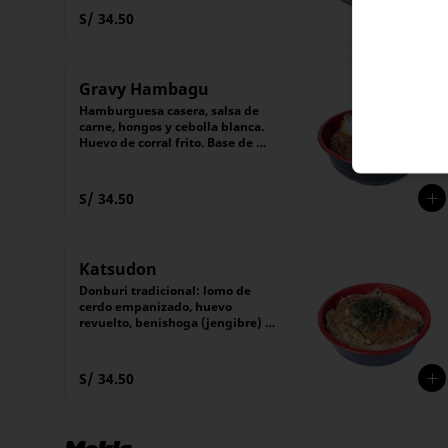
S/ 34.50
Gravy Hambagu
Hamburguesa casera, salsa de 
carne, hongos y cebolla blanca. 
Huevo de corral frito. Base de 
gohan (arroz blanco)
S/ 34.50
Katsudon
Donburi tradicional: lomo de 
cerdo empanizado, huevo 
revuelto, benishoga (jengibre) y 
nori (alga japonesa), servidos 
sobre una cama de arroz blanco 
montado con un guiso de cebolla 
S/ 34.50
salteada.