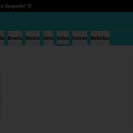
a después! 😎
de
Bowls
Makis
Sets
Sides
Extras
Bebidas